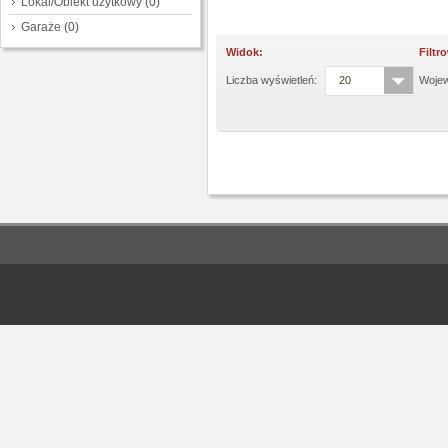
Lokal/Obiekt użytkowy
(0)
Garaże
(0)
Widok:
Filtr
Liczba wyświetleń:
20
Woje