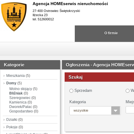
Agencja HOMEserwis nieruchomości
27-400 Ostrowiec Świętokrzyski
Iłżecka 23
tel. 512600012
O firmie
Kategorie
Ogłoszenia - Agencja HOMEserw
Mieszkania
(5)
Szukaj
Domy
(5)
Wolno stojący
(5)
Sprzedam
W
Bliźniak
(0)
Szeregowiec
(0)
Kategoria
Miej
Kamienica
(0)
Dworek/Pałac
(0)
wszystkie
Gospodarstwo
(0)
Działki
(0)
Pokoje
(0)