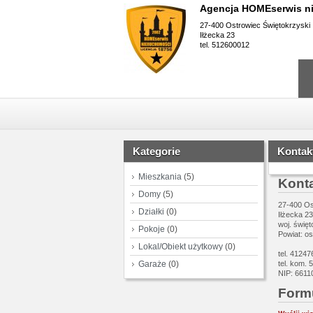
Agencja HOMEserwis n
27-400 Ostrowiec Świętokrzyski
Iłżecka 23
tel. 512600012
Kategorie
Kontak
Mieszkania
(5)
Kont
Domy
(5)
27-400 Os
Działki
(0)
Iłżecka 23
woj. święt
Pokoje
(0)
Powiat: os
Lokal/Obiekt użytkowy
(0)
tel. 4124
Garaże
(0)
tel. kom.
NIP: 6611
Form