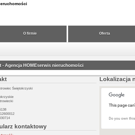
ieruchomości
O firmie
Oferta
t - Agencja HOMEserwis nieruchomości
akt
Lokalizacja 
trowiec Świętokrzyski
okrzyskie
trowiecki
This page can'
76138
 512600012
030714
Do you own this
ularz kontaktowy