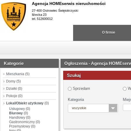
Agencja HOMEserwis nieruchomości
27-400 Ostrowiec Świętokrzyski
Iłżecka 23
tel. 512600012
O firmie
Kategorie
Ogłoszenia - Agencja HOMEserw
Mieszkania
(5)
Szukaj
Domy
(5)
Sprzedam
W
Działki
(0)
Pokoje
(0)
Kategoria
Miej
Lokal/Obiekt użytkowy
(0)
wszystkie
Usługowy
(0)
Biurowy
(0)
Handlowy
(0)
Gastronomiczny
(0)
Przemysłowy
(0)
Inny
(0)