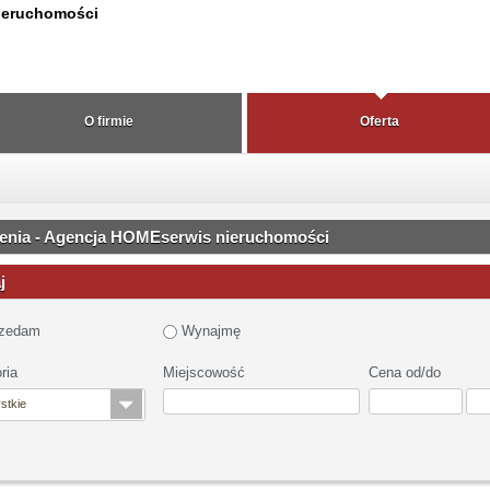
ieruchomości
O firmie
Oferta
enia - Agencja HOMEserwis nieruchomości
j
zedam
Wynajmę
ria
Miejscowość
Cena od/do
stkie