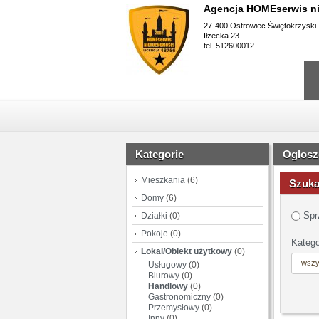
Agencja HOMEserwis n
27-400 Ostrowiec Świętokrzyski
Iłżecka 23
tel. 512600012
Kategorie
Ogłosz
Mieszkania
(6)
Szuka
Domy
(6)
Spr
Działki
(0)
Pokoje
(0)
Katego
Lokal/Obiekt użytkowy
(0)
wszy
Usługowy
(0)
Biurowy
(0)
Handlowy
(0)
Gastronomiczny
(0)
Przemysłowy
(0)
Inny
(0)