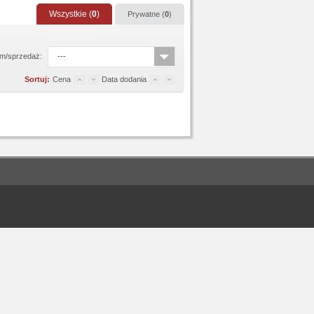
Wszystkie (
0
)
Prywatne (
0
)
m/sprzedaż:
---
Sortuj:
Cena
Data dodania